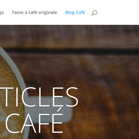
gs
Tasse à café originale
Blog Café
TICLES
 CAFÉ