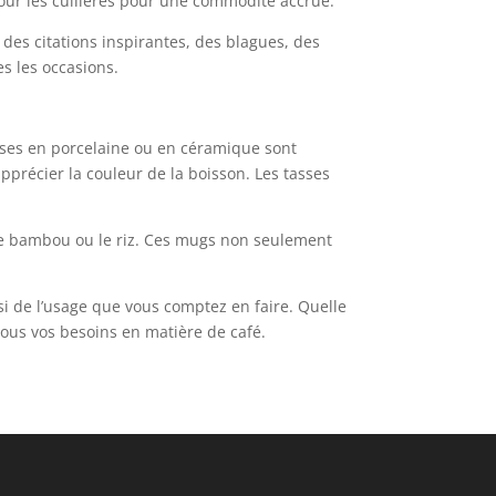
our les cuillères pour une commodité accrue.
es citations inspirantes, des blagues, des
s les occasions.
asses en porcelaine ou en céramique sont
apprécier la couleur de la boisson. Les tasses
le bambou ou le riz. Ces mugs non seulement
 de l’usage que vous comptez en faire. Quelle
tous vos besoins en matière de café.