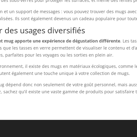
 des sous-verres pour protéger les surfaces, et même des fentes p
n et un support de messages : vous pouvez trouver des mugs avec d
sées. Ils sont également devenus un cadeau populaire pour toute
 des usages diversifiés
 et mug apporte une expérience de dégustation différente
. Les t
s que les tasses en verre permettent de visualiser le contenu et d’
, parfaites pour les voyages ou les sorties en plein air.
nvironnement, il existe des mugs en matériaux écologiques, comme 
outent également une touche unique à votre collection de mugs.
mug dépend donc non seulement de votre goût personnel, mais aussi
z, sachez qu’il existe une vaste gamme de produits pour satisfaire 