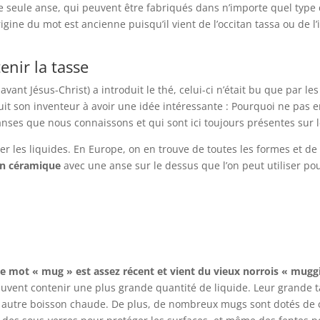
ne seule anse, qui peuvent être fabriqués dans n’importe quel type
gine du mot est ancienne puisqu’il vient de l’occitan tassa ou de l’
enir la tasse
vant Jésus-Christ) a introduit le thé, celui-ci n’était bu que par l
t son inventeur à avoir une idée intéressante : Pourquoi ne pas en
anses que nous connaissons et qui sont ici toujours présentes sur 
ver les liquides. En Europe, on en trouve de toutes les formes et de t
en céramique
avec une anse sur le dessus que l’on peut utiliser po
 le mot « mug » est assez récent et vient du vieux norrois « mugg
uvent contenir une plus grande quantité de liquide. Leur grande ta
ute autre boisson chaude. De plus, de nombreux mugs sont dotés de 