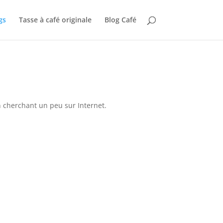
gs
Tasse à café originale
Blog Café
n cherchant un peu sur Internet.