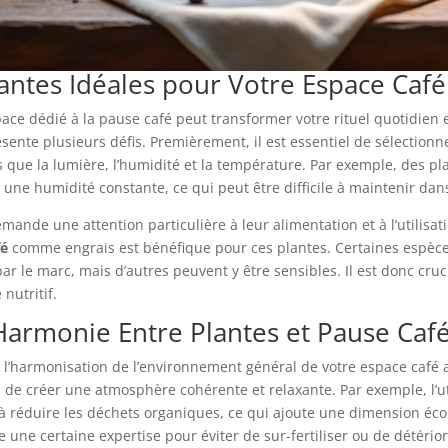
Plantes Idéales pour Votre Espace Café
ace dédié à la pause café peut transformer votre rituel quotidien 
ésente plusieurs défis. Premièrement, il est essentiel de sélection
les que la lumière, l’humidité et la température. Par exemple, des 
 une humidité constante, ce qui peut être difficile à maintenir d
mande une attention particulière à leur alimentation et à l’utilisati
fé
comme engrais est bénéfique pour ces plantes. Certaines espèc
r le marc, mais d’autres peuvent y être sensibles. Il est donc cruc
nutritif.
Harmonie Entre Plantes et Pause Caf
’harmonisation de l’environnement général de votre espace café ave
 de créer une atmosphère cohérente et relaxante. Par exemple, l’u
à réduire les déchets organiques, ce qui ajoute une dimension écol
 une certaine expertise pour éviter de sur-fertiliser ou de détérior