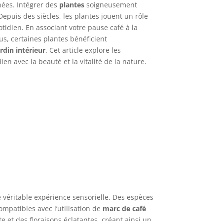
nées. Intégrer des
plantes
soigneusement
Depuis des siècles, les plantes jouent un rôle
idien. En associant votre pause café à la
lus, certaines plantes bénéficient
ardin intérieur
. Cet article explore les
n avec la beauté et la vitalité de la nature.
 véritable expérience sensorielle. Des espèces
ompatibles avec l’utilisation de
marc de café
 et des floraisons éclatantes, créant ainsi un