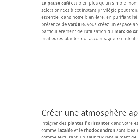
La pause café
est bien plus qu’un simple momen
sélectionnées à cet instant privilégié peut tra
essentiel dans notre bien-être, en purifiant l’
présence de
verdure
, vous créez un espace apa
particulièrement de l’utilisation du
marc de ca
meilleures plantes qui accompagneront idéaleme
Créer une atmosphère apa
Intégrer des
plantes florissantes
dans votre es
comme l’
azalée
et le
rhododendron
sont idéale
comme fertilisant. En saupoudrant le marc de c