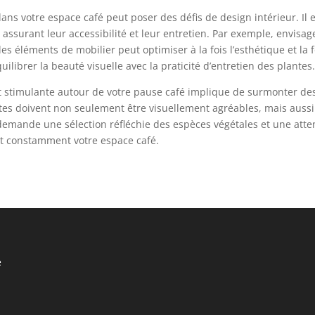
dans votre espace café peut poser des défis de design intérieur. Il 
 assurant leur accessibilité et leur entretien. Par exemple, envisa
 éléments de mobilier peut optimiser à la fois l’esthétique et la 
ilibrer la beauté visuelle avec la praticité d’entretien des plantes
t stimulante autour de votre pause café implique de surmonter des 
lantes doivent non seulement être visuellement agréables, mais aus
la demande une sélection réfléchie des espèces végétales et une att
nt constamment votre espace café.
é