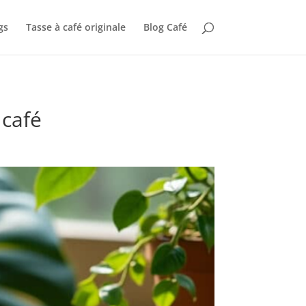
gs
Tasse à café originale
Blog Café
 café