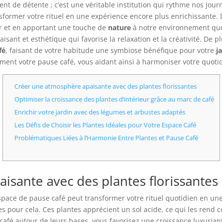
t de détente ; c’est une véritable institution qui rythme nos jour
nsformer votre rituel en une expérience encore plus enrichissante. 
air et en apportant une touche de
nature
à notre environnement quot
isant et esthétique qui favorise la relaxation et la créativité. De p
fé
, faisant de votre habitude une symbiose bénéfique pour votre
j
nt votre pause café, vous aidant ainsi à harmoniser votre quotidie
Créer une atmosphère apaisante avec des plantes florissantes
Optimiser la croissance des plantes d’intérieur grâce au marc de café
Enrichir votre jardin avec des légumes et arbustes adaptés
Les Défis de Choisir les Plantes Idéales pour Votre Espace Café
Problématiques Liées à l’Harmonie Entre Plantes et Pause Café
isante avec des plantes florissantes
pace de pause café peut transformer votre rituel quotidien en une
s pour cela. Ces plantes apprécient un sol acide, ce qui les rend c
afé autour de leurs bases, vous favorisez une croissance luxuriante