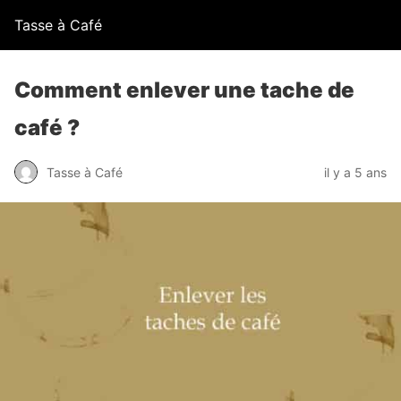
Tasse à Café
Comment enlever une tache de
café ?
Tasse à Café
il y a 5 ans