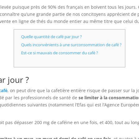
élevée puisque près de 90% des français en boivent tous les jours. 
 reconnaître qu’une grande partie de nos concitoyens apprécient de
 vente en ligne de thés du monde entier au même titre que celui du
Quelle quantité de café par jour ?
Quels inconvénients à une surconsommation de café ?
Est-ce si mauvais de consommer du café ?
r jour ?
café
, on peut dire que la cafetière entière risque de passer sur la
andé par les professionnels de santé de
se limiter à la consommati
s quotidiennes suivantes (notamment l’Efas qui est l’Agence Européen
 pas dépasser 200 mg de caféine en une fois, et 400, tout au long
limiter à un mug, un mug et demi de café en une fois
, et quatre à