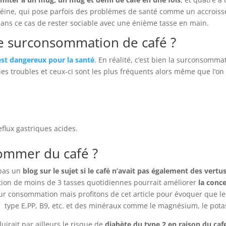
aféine, qui pose parfois des problèmes de santé comme un accroiss
dans ce cas de rester sociable avec une énième tasse en main.
e surconsommation de café ?
 est dangereux pour la santé
. En réalité, c’est bien la surconsomm
es troubles et ceux-ci sont les plus fréquents alors même que l’on
flux gastriques acides.
sommer du café ?
 pas un
blog sur le sujet si le café n’avait pas également des vertu
on de moins de 3 tasses quotidiennes pourrait améliorer
la conce
leur consommation mais profitons de cet article pour évoquer que le
e type E,PP, B9, etc. et des minéraux comme le magnésium, le pota
uirait par ailleurs le risque de
diabète du type 2 en raison du caf