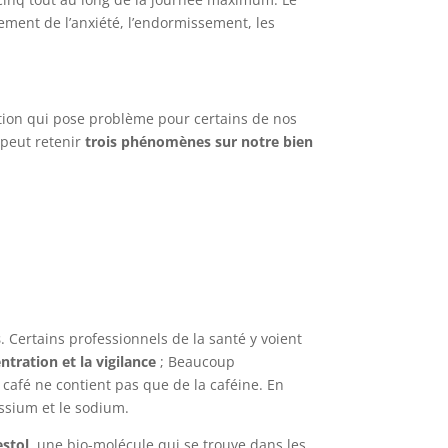
ement de l’anxiété, l’endormissement, les
ation qui pose problème pour certains de nos
 peut retenir
trois phénomènes sur notre bien
s
. Certains professionnels de la santé y voient
ntration et la vigilance
; Beaucoup
 café ne contient pas que de la caféine. En
ssium et le sodium.
estol
, une bio-molécule qui se trouve dans les