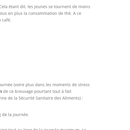
Cela étant dit, les jeunes se tournent de moins
 plus en plus la consommation de thé. A ce
 café.
 journée (voire plus dans les moments de stress
on
de ce breuvage pourtant tout à fait
ne de la Sécurité Sanitaire des Aliments) :
 de la journée.
 cinq tout au long de la journée maximum. Le