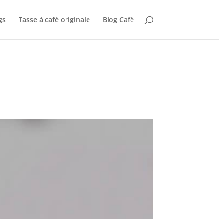
gs
Tasse à café originale
Blog Café