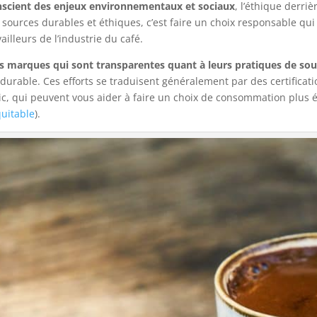
nscient des enjeux environnementaux et sociaux
, l’éthique derri
 sources durables et éthiques, c’est faire un choix responsable qui
illeurs de l’industrie du café.
es marques qui sont transparentes quant à leurs pratiques de sou
able. Ces efforts se traduisent généralement par des certification
ic, qui peuvent vous aider à faire un choix de consommation plus é
quitable
).