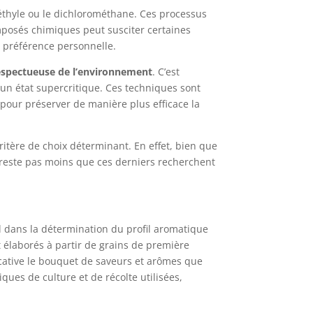
’éthyle ou le dichlorométhane. Ces processus
omposés chimiques peut susciter certaines
r préférence personnelle.
 respectueuse de l’environnement
. C’est
 un état supercritique. Ces techniques sont
pour préserver de manière plus efficace la
ritère de choix déterminant. En effet, bien que
n reste pas moins que ces derniers recherchent
al dans la détermination du profil aromatique
nt élaborés à partir de grains de première
icative le bouquet de saveurs et arômes que
iques de culture et de récolte utilisées,