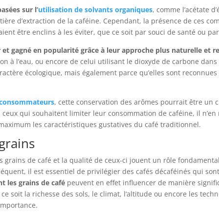
sées sur l’
utilisation de solvants organiques
, comme l’acétate d
tière d’extraction de la caféine. Cependant, la présence de ces c
ent être enclins à les éviter, que ce soit par souci de santé ou pa
 et gagné en popularité grâce à leur approche plus naturelle et
 à l’eau, ou encore de celui utilisant le dioxyde de carbone dans
actère écologique, mais également parce qu’elles sont reconnues 
s consommateurs
, cette conservation des arômes pourrait être un c
à ceux qui souhaitent limiter leur consommation de caféine, il n’e
maximum les caractéristiques gustatives du café traditionnel.
 grains
es grains de café et la qualité de ceux-ci jouent un rôle fondament
séquent, il est essentiel de privilégier des cafés décaféinés qui so
nt les grains de café
peuvent en effet influencer de manière signif
 soit la richesse des sols, le climat, l’altitude ou encore les techn
 importance.